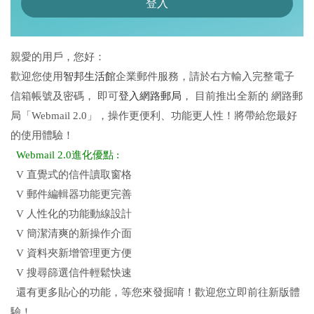
親愛的用戶，您好：
歡迎您使用
智邦生活館
企業郵件服務，請於右方輸入完整電子
信箱帳號及密碼， 即可
登入網路郵局
， 目前推出全新的 網路郵
局「Webmail 2.0」，操作更便利、功能更人性！將帶給您最好
的使用體驗！
Webmail 2.0進化優點 :
V 直覺式的信件讀取窗格
V 郵件編輯器功能更完善
V 人性化的功能動線設計
V 簡潔清爽的新操作介面
V 資料夾新增管理更方便
V 搜尋篩選信件輕鬆快速
還有更多貼心的功能，等您來發掘唷！歡迎您立即前往新版體
驗！